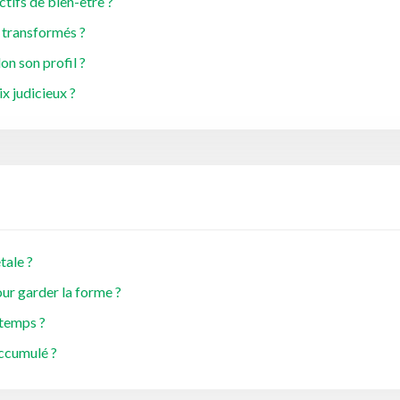
ctifs de bien-être ?
s transformés ?
n son profil ?
x judicieux ?
tale ?
our garder la forme ?
 temps ?
accumulé ?