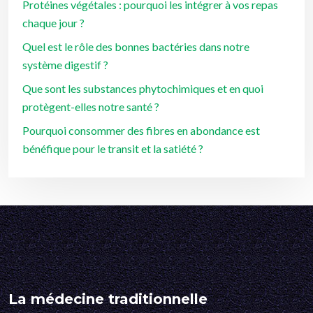
Protéines végétales : pourquoi les intégrer à vos repas
chaque jour ?
Quel est le rôle des bonnes bactéries dans notre
système digestif ?
Que sont les substances phytochimiques et en quoi
protègent-elles notre santé ?
Pourquoi consommer des fibres en abondance est
bénéfique pour le transit et la satiété ?
La médecine traditionnelle