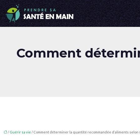
Comment détermin
/
Guérir sa vie
/ Comment déterminer la quantité recommandée d’aliments selon so