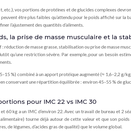
it, etc.), vos portions de protéines et de glucides complexes devro
euvent être plus faibles qu’attendu pour le poids affiché sur la b
finer l’ajustement des quantités d’aliments.
ds, la prise de masse musculaire et la sta
 : réduction de masse grasse, stabilisation ou prise de masse musc
lutôt qu’une restriction sévère. Par exemple, pour un besoin est
ments.
 (5–15 %) combiné à un apport protéique augmenté (≈ 1,6–2,2 g/kg/j)
, en conservant une répartition équilibrée : environ 45–55 % de glu
 portions pour IMC 22 vs IMC 30
t 60 kg a un IMC d’environ 22. Avec un travail de bureau et 2 séan
alimentaire) tourne déjà autour de cette valeur et que son poids 
bres, de légumes, d’acides gras de qualité) que le volume global.