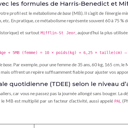
c les formules de Harris-Benedict et Miff
otre profil est le
métabolisme de base
(MB). Il s’agit de l’énergie 
on, etc. En pratique, ce métabolisme représente souvent 60 à 75 % d
istorique) et surtout
, aujourd’hui la plus utilis
Mifflin-St Jeor
âge + 5
MB (femme) = 10 × poids(kg) + 6,25 × taille(cm) –
de base
. Par exemple, pour une femme de 35 ans, 60 kg, 165 cm, le
 mais offrent un repère suffisamment fiable pour ajuster vos appor
le quotidienne (TDEE) selon le niveau d’
aliers, car vous ne passez pas la journée allongé sans bouger. La
dé
 le MB est multiplié par un facteur d’activité, aussi appelé
(Ph
PAL