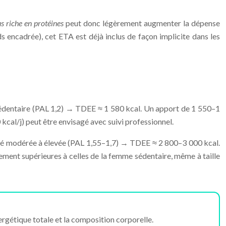
us riche en protéines
peut donc légèrement augmenter la dépense
oids encadrée), cet ETA est déjà inclus de façon implicite dans les
sédentaire (PAL 1,2) → TDEE ≈ 1 580 kcal. Un apport de 1 550–1
cal/j) peut être envisagé avec suivi professionnel.
té modérée à élevée (PAL 1,55–1,7) → TDEE ≈ 2 800–3 000 kcal.
tement supérieures à celles de la femme sédentaire, même à taille
ergétique totale et la composition corporelle.