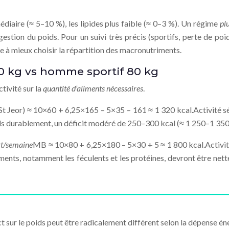
édiaire (≈ 5–10 %), les lipides plus faible (≈ 0–3 %). Un régime
pl
a gestion du poids. Pour un suivi très précis (sportifs, perte de p
e à mieux choisir la répartition des macronutriments.
60 kg vs homme sportif 80 kg
ctivité sur la
quantité d’aliments nécessaires
.
t Jeor) ≈ 10×60 + 6,25×165 – 5×35 – 161 ≈ 1 320 kcal.Activité 
ds durablement, un déficit modéré de 250–300 kcal (≈ 1 250–1 350 k
rt/semaine
MB ≈ 10×80 + 6,25×180 – 5×30 + 5 ≈ 1 800 kcal.Activi
liments, notamment les féculents et les protéines, devront être net
 sur le poids peut être radicalement différent selon la dépense én