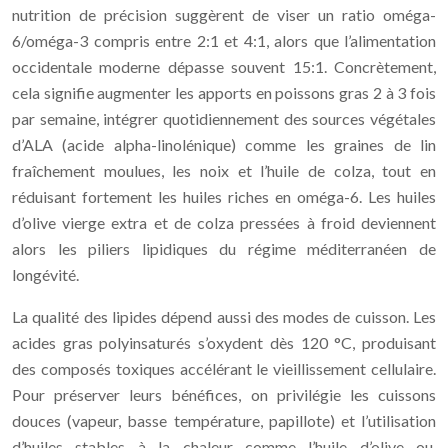
nutrition de précision suggèrent de viser un ratio oméga-
6/oméga-3 compris entre 2:1 et 4:1, alors que l’alimentation
occidentale moderne dépasse souvent 15:1. Concrètement,
cela signifie augmenter les apports en poissons gras 2 à 3 fois
par semaine, intégrer quotidiennement des sources végétales
d’ALA (acide alpha-linolénique) comme les graines de lin
fraîchement moulues, les noix et l’huile de colza, tout en
réduisant fortement les huiles riches en oméga-6. Les huiles
d’olive vierge extra et de colza pressées à froid deviennent
alors les piliers lipidiques du régime méditerranéen de
longévité.
La qualité des lipides dépend aussi des modes de cuisson. Les
acides gras polyinsaturés s’oxydent dès 120 °C, produisant
des composés toxiques accélérant le vieillissement cellulaire.
Pour préserver leurs bénéfices, on privilégie les cuissons
douces (vapeur, basse température, papillote) et l’utilisation
d’huiles stables à la chaleur comme l’huile d’olive ou,